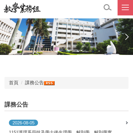
跳
到
主
要
內
容
區
首頁
課務公告
課務公告
2026-08-05
1151護理系四技及學士後生理學、解剖學、解剖學實