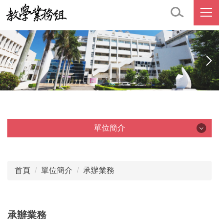
跳
到
主
要
內
容
區
單位簡介
單位簡介
首頁
單位簡介
承辦業務
承辦業務
人員執掌
承辦業務