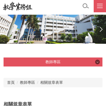
跳
到
主
要
內
容
區
教師專區
教師專區
首頁
教師專區
相關規章表單
相關規章表單
教師鐘點
相關規章表單