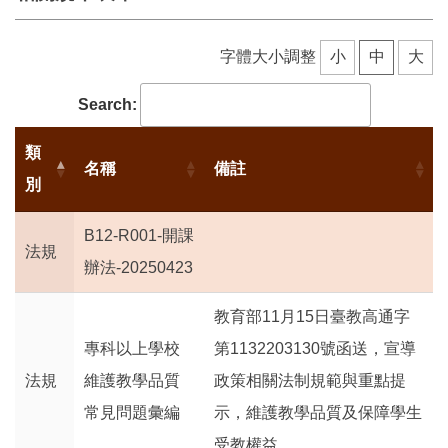
教學計畫
遠距教學
字體大小調整
小
中
大
教學評量
Search:
Office Hour
類
名稱
備註
別
課室及考試
業界教師
B12-R001-開課
法規
辦法-20250423
教師課務教學
教育部11月15日臺教高通字
專科以上學校
第1132203130號函送，宣導
法規
維護教學品質
政策相關法制規範與重點提
常見問題彙編
示，維護教學品質及保障學生
受教權益