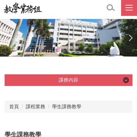
跳
到
主
要
內
容
區
課務內容
課務內容
首頁
課程業務
學生課務教學
選課
修課
學生課務教學