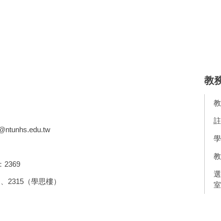
教
教
註
s@ntunhs.edu.tw
學
教
2369
選
2315（學思樓）
室