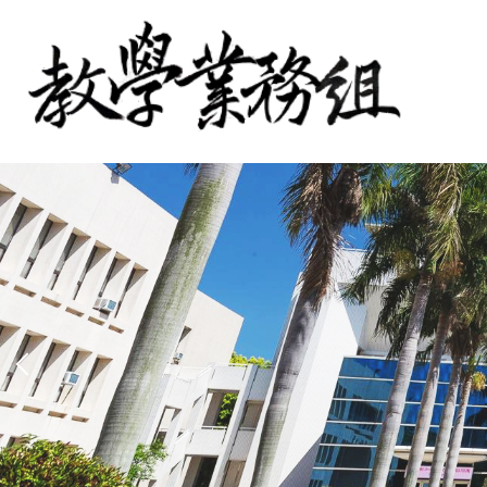
跳
到
主
要
內
容
區