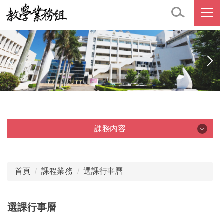
跳
到
主
要
內
容
區
課務內容
課務內容
首頁
課程業務
選課行事曆
選課
修課
選課行事曆