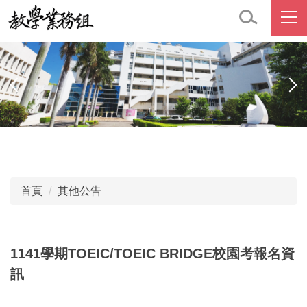
跳
到
主
要
內
容
區
首頁
其他公告
1141學期TOEIC/TOEIC BRIDGE校園考報名資
訊