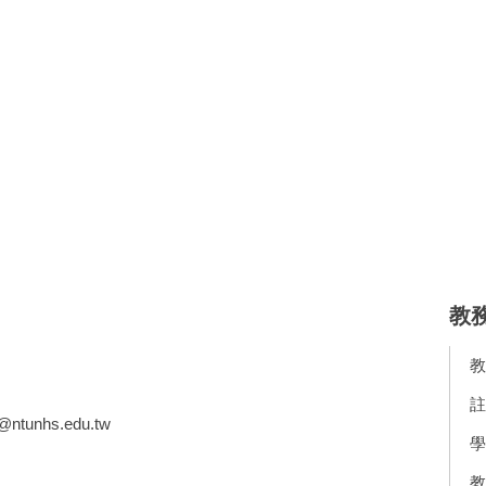
教
教
註
s@ntunhs.edu.tw
學
教