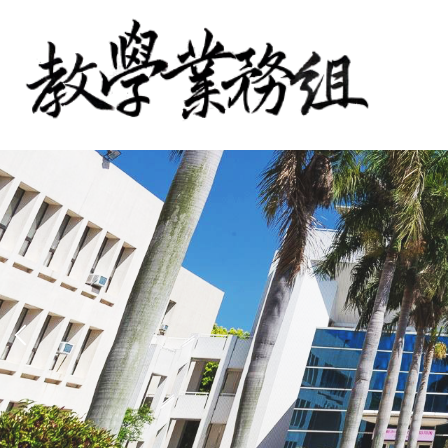
跳
到
主
要
內
容
區